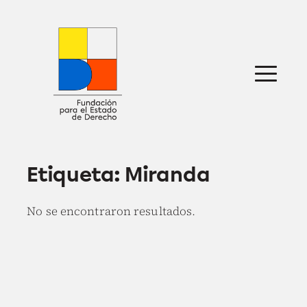
Saltar
al
contenido
Sobre nosotros
Defensa jurídica
Ideas
Publicaciones
Prensa
Etiqueta:
Miranda
No se encontraron resultados.