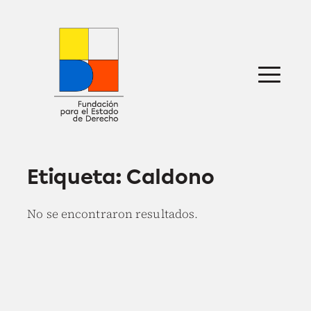
Saltar
al
contenido
Sobre nosotros
Defensa jurídica
Ideas
Publicaciones
Prensa
Etiqueta:
Caldono
No se encontraron resultados.