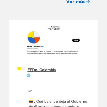
Ver más
arrow_forward
FEDe. Colombia
13h
¿Qué balance deja el Gobierno
de
@petrogustavo
en mérito,