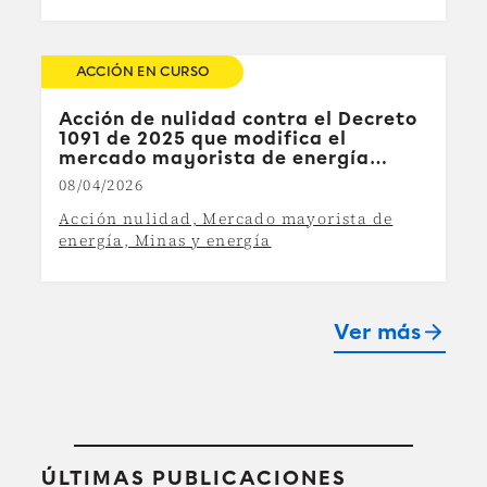
ACCIÓN EN CURSO
Acción de nulidad contra el Decreto
1091 de 2025 que modifica el
mercado mayorista de energía
respecto de contratos a largo plazo
08/04/2026
Acción nulidad, Mercado mayorista de
energía, Minas y energía
Ver más
arrow_forward
ÚLTIMAS PUBLICACIONES