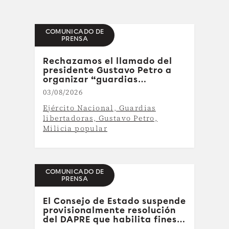
COMUNICADO DE
PRENSA
Rechazamos el llamado del
presidente Gustavo Petro a
organizar “guardias
libertadoras”: ninguna
03/08/2026
comunidad o movimiento
político puede decidir
Ejército Nacional, Guardias
armarse ni sustituir a la
libertadoras, Gustavo Petro,
Fuerza Pública
Milicia popular
COMUNICADO DE
PRENSA
El Consejo de Estado suspende
provisionalmente resolución
del DAPRE que habilita fines
de semana y festivos para