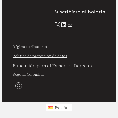
#Hora20
| “Petro se va a
enfrentar a la expresidencia, que
Suscribirse al boletín
es como un carro y pierde el valor
X
LinkedIn
Correo electrónico
rápidamente. Petro no tendrá la
capacidad de llenar una plaza igual
que antes, aunque tenga una
bancada poco unificada y a
Régimen tributario
Cepeda ausente»,
@andrescarob
http://bit.ly/4wPofnO
Política de protección de datos
Fundación para el Estado de Derecho
Bogotá, Colombia
FEDe. Colombia
6 Ago
Español
#Foro
| La energía más costosa es