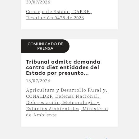
30/07/2026
adelantar procesos
contractuales
Consejo de Estado, DAPRE,
Resolución 0478 de 2026
COMUNICADO DE
PRENSA
Tribunal admite demanda
contra diez entidades del
Estado por presunto
incumplimiento de la ley para
16/07/2026
combatir la deforestación
Agricultura y Desarrollo Rural y,
CONALDEF, Defensa Nacional,
Deforestación, Meteorología y
Estudios Ambientales, Ministerio
de Ambiente