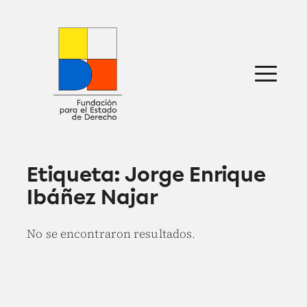
Saltar
al
contenido
Sobre nosotros
Defensa jurídica
Ideas
Publicaciones
Prensa
Etiqueta:
Jorge Enrique
Ibáñez Najar
No se encontraron resultados.