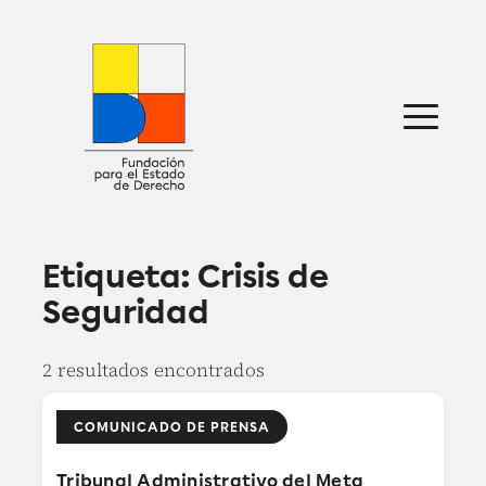
Saltar
al
contenido
Sobre nosotros
Defensa jurídica
Ideas
Publicaciones
Prensa
Etiqueta:
Crisis de
Seguridad
2 resultados encontrados
COMUNICADO DE PRENSA
Tribunal Administrativo del Meta