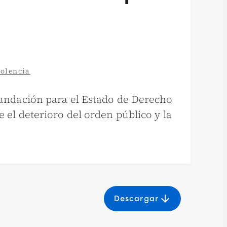
iolencia
Fundación para el Estado de Derecho
 el deterioro del orden público y la
arrow_downward
Descargar