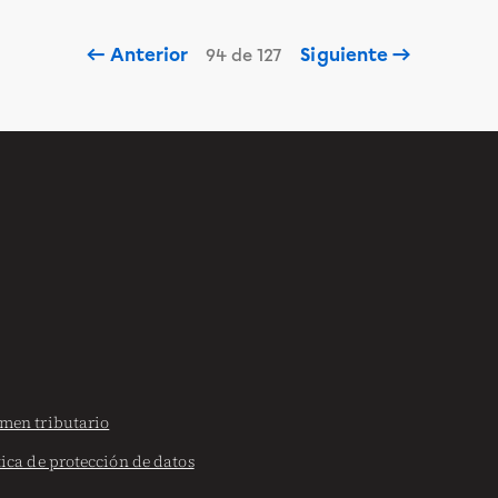
← Anterior
Siguiente →
94 de 127
men tributario
tica de protección de datos