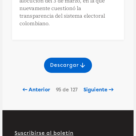
alocución del 3 de marzo, en la que
nuevamente cuestionó la
transparencia del sistema electoral
colombiano.
arrow_downward
Descargar
← Anterior
95 de 127
Siguiente →
Suscribirse al boletín