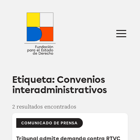
Saltar
al
contenido
Sobre nosotros
Defensa jurídica
Ideas
Publicaciones
Prensa
Etiqueta:
Convenios
interadministrativos
2 resultados encontrados
COMUNICADO DE PRENSA
Tribunal admite demanda contra RTVC