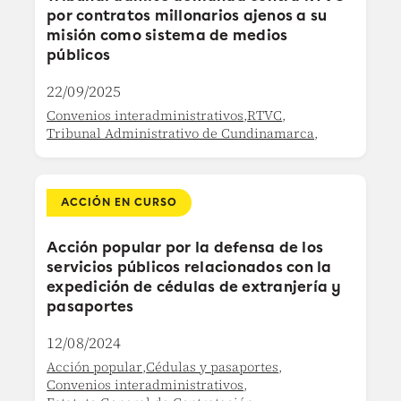
por contratos millonarios ajenos a su
misión como sistema de medios
públicos
22/09/2025
Convenios interadministrativos
,
RTVC
,
Tribunal Administrativo de Cundinamarca
,
ACCIÓN EN CURSO
Acción popular por la defensa de los
servicios públicos relacionados con la
expedición de cédulas de extranjería y
pasaportes
12/08/2024
Acción popular
,
Cédulas y pasaportes
,
Convenios interadministrativos
,