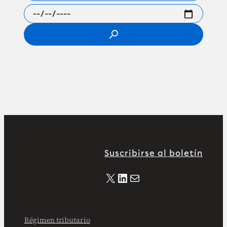
search
Suscribirse al boletín
X
LinkedIn
Correo electrónico
Régimen tributario