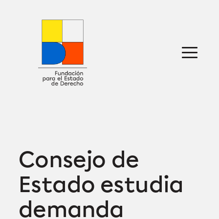
Saltar
al
contenido
Sobre nosotros
Defensa jurídica
Ideas
Publicaciones
Prensa
Consejo de
Estado estudia
demanda