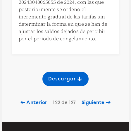
20243040065055 de 2024, con las que
posteriormente se ordenó el
incremento gradual de las tarifas sin
determinar la forma en que se han de
ajustar los saldos dejados de percibir
por el periodo de congelamiento.
arrow_downward
Descargar
← Anterior
122 de 127
Siguiente →