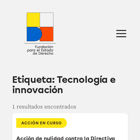
Saltar
al
contenido
Sobre nosotros
Defensa jurídica
Ideas
Publicaciones
Prensa
Etiqueta:
Tecnología e
innovación
1 resultados encontrados
ACCIÓN EN CURSO
Acción de nulidad contra la Directiva