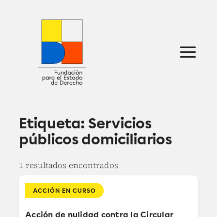
Saltar
al
contenido
Sobre nosotros
Defensa jurídica
Ideas
Publicaciones
Prensa
Etiqueta:
Servicios
públicos domiciliarios
1 resultados encontrados
ACCIÓN EN CURSO
Acción de nulidad contra la Circular