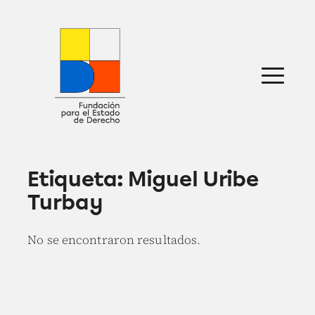
Saltar
al
contenido
Sobre nosotros
Defensa jurídica
Ideas
Publicaciones
Prensa
Etiqueta:
Miguel Uribe
Turbay
No se encontraron resultados.