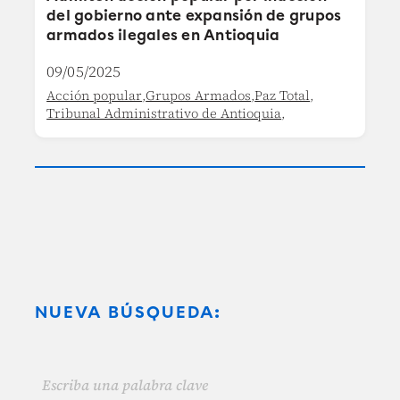
del gobierno ante expansión de grupos
armados ilegales en Antioquia
09/05/2025
Acción popular
,
Grupos Armados
,
Paz Total
,
Tribunal Administrativo de Antioquia
,
NUEVA BÚSQUEDA: