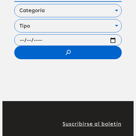
search
Suscribirse al boletín