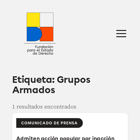
Saltar
al
contenido
Sobre nosotros
Defensa jurídica
Ideas
Publicaciones
Prensa
Etiqueta:
Grupos
Armados
1 resultados encontrados
COMUNICADO DE PRENSA
Admiten acción popular por inacción