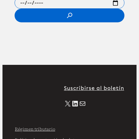
search
Suscribirse al boletín
X
LinkedIn
Correo electrónico
Régimen tributario