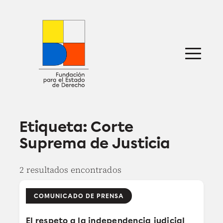
Saltar
al
contenido
Sobre nosotros
Defensa jurídica
Ideas
Publicaciones
Prensa
Etiqueta:
Corte
Suprema de Justicia
2 resultados encontrados
COMUNICADO DE PRENSA
El respeto a la independencia judicial