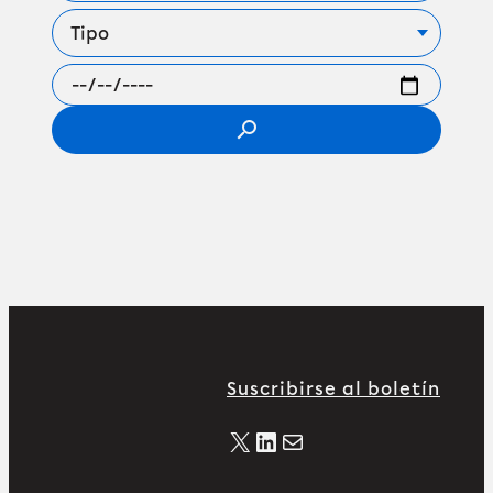
search
Suscribirse al boletín
X
LinkedIn
Correo electrónico