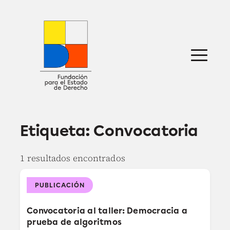
Saltar
al
contenido
Sobre nosotros
Defensa jurídica
Ideas
Publicaciones
Prensa
Etiqueta:
Convocatoria
1 resultados encontrados
PUBLICACIÓN
Convocatoria al taller: Democracia a
prueba de algoritmos