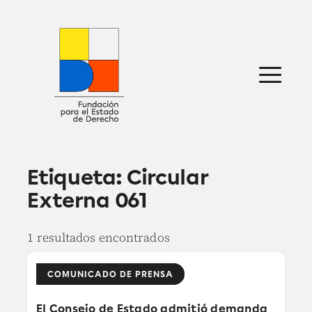
Saltar
al
contenido
Sobre nosotros
Defensa jurídica
Ideas
Publicaciones
Prensa
Etiqueta:
Circular
Externa 061
1 resultados encontrados
COMUNICADO DE PRENSA
El Consejo de Estado admitió demanda