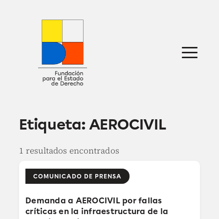
Saltar
al
contenido
Sobre nosotros
Defensa jurídica
Ideas
Publicaciones
Prensa
Etiqueta:
AEROCIVIL
1 resultados encontrados
COMUNICADO DE PRENSA
Demanda a AEROCIVIL por fallas
críticas en la infraestructura de la