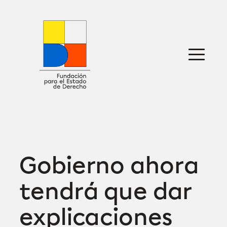
Saltar
al
contenido
Sobre nosotros
Defensa jurídica
Ideas
Publicaciones
Prensa
Gobierno ahora
tendrá que dar
explicaciones