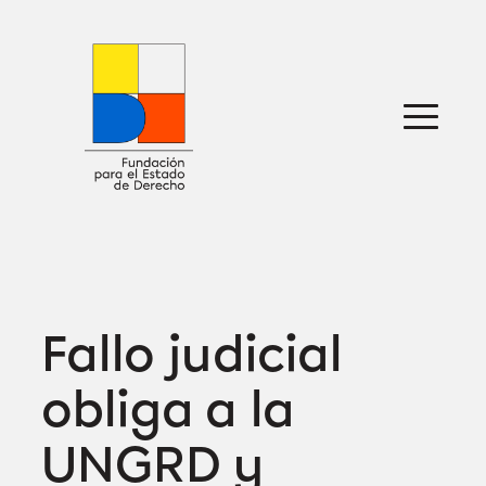
Saltar
al
contenido
Sobre nosotros
Defensa jurídica
Ideas
Publicaciones
Prensa
Fallo judicial
obliga a la
UNGRD y