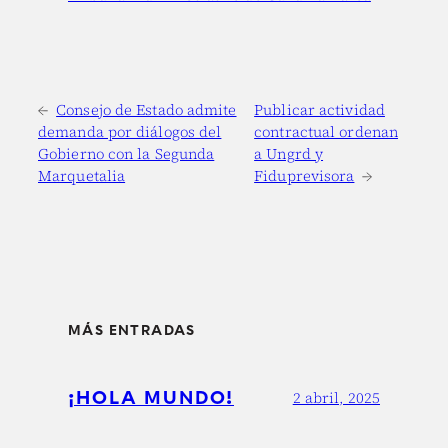
←
Consejo de Estado admite
Publicar actividad
demanda por diálogos del
contractual ordenan
Gobierno con la Segunda
a Ungrd y
Marquetalia
Fiduprevisora
→
MÁS ENTRADAS
¡HOLA MUNDO!
2 abril, 2025