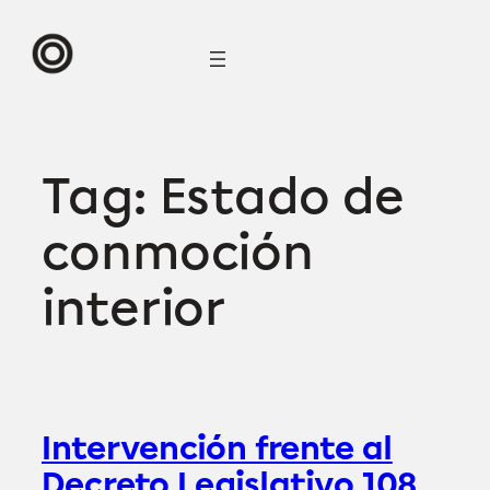
Skip
to
content
Tag:
Estado de
conmoción
interior
Intervención frente al
Decreto Legislativo 108