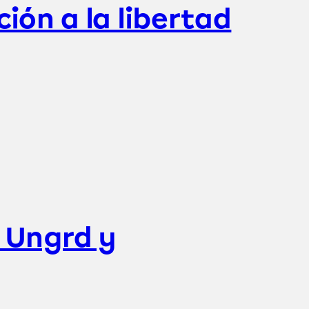
ión a la libertad
a Ungrd y