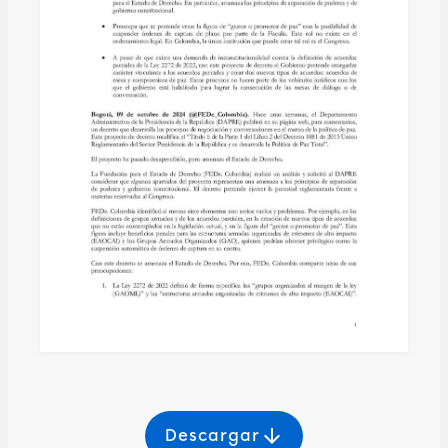
arrow_downward
Descargar