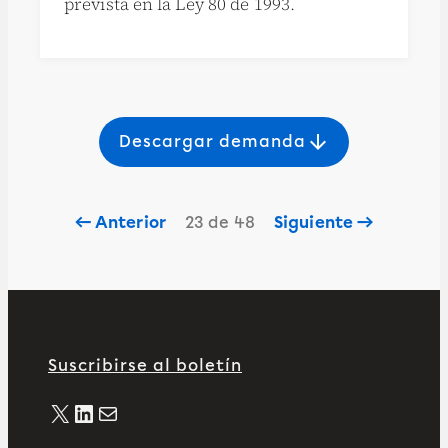
prevista en la Ley 80 de 1993.
arrow_downward
Descargar demanda
← Anterior
23 de 48
Siguiente →
Suscribirse al boletín
X
LinkedIn
Correo electrónico