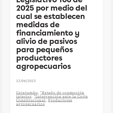
2025 por medio del
cual se establecen
medidas de
financiamiento y
alivio de pasivos
para pequeños
productores
agropecuarios
12/06/2025
Catatumbo
,
"Estado de conmoción
interior
,
"Intervención ante la Corte
Constitucional
,
Productores
agropecuarios