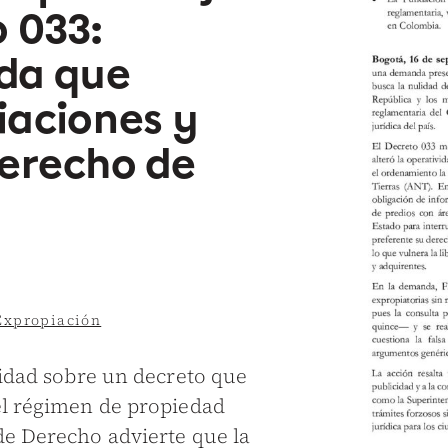
o 033:
da que
iaciones y
derecho de
Expropiación
lidad sobre un decreto que
el régimen de propiedad
de Derecho advierte que la