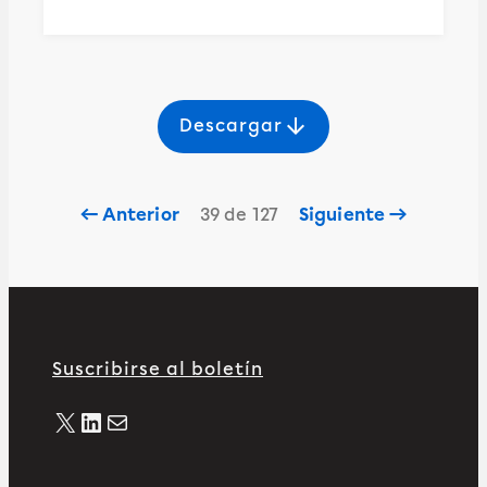
arrow_downward
Descargar
← Anterior
39 de 127
Siguiente →
Suscribirse al boletín
X
LinkedIn
Correo electrónico